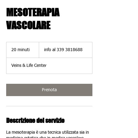
MESOTERAPIA
VASCOLARE
info
al
20 minuti
2
info al 339 3818688
339
3818688
0
m
Veins & Life Center
i
n
u
t
Prenota
i
Descrizione del servizio
La mesoterapia è una tecnica utilizzata sia in