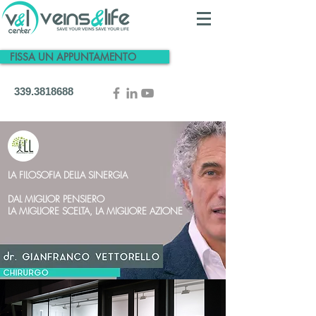
FISSA UN APPUNTAMENTO
339.3818688
LA FILOSOFIA DELLA SINERGIA
DAL MIGLIOR PENSIERO
LA MIGLIORE SCELTA, LA MIGLIORE AZIONE